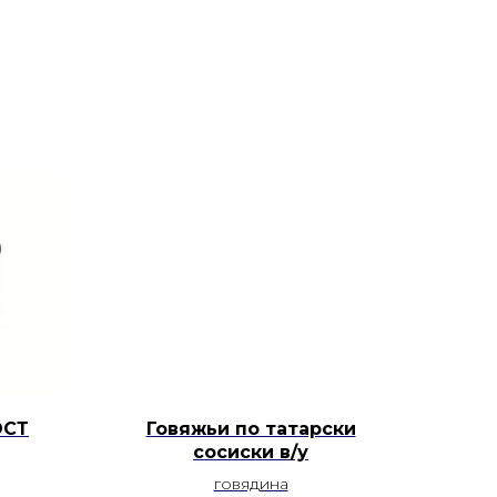
ОСТ
Говяжьи по татарски
сосиски в/у
говядина