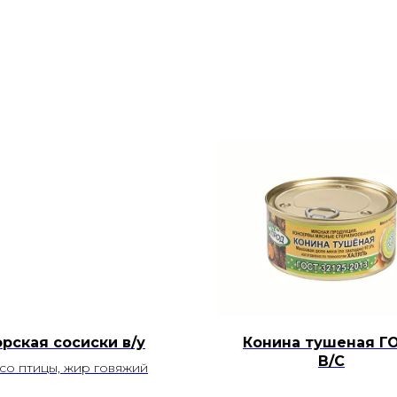
орская сосиски в/у
Конина тушеная Г
В/С
со птицы, жир говяжий