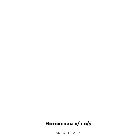
Волжская с/к в/у
мясо птицы