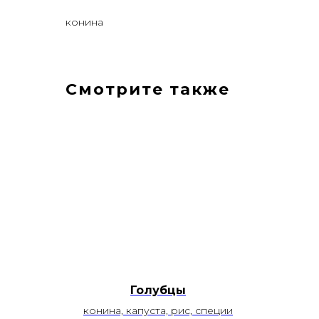
конина
Смотрите также
Голубцы
конина, капуста, рис, специи