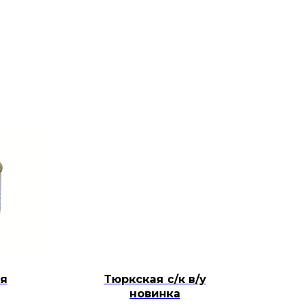
я
Тюркская с/к в/у
новинка